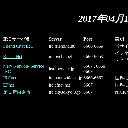
2017年04月
IRCサーバ名
Server
Port
説明
Friend Chat IRC
irc.friend.td.nu
6660-6669
当サイ
イン
ReichaNet
irc.reicha.net
6660-6669
ット
Nerv Network Service
6667 , 6668 ,
leaf.nerv.ne.jp
IRC
6669
IRCnet
irc.nara.wide.ad.jp
6660-6669
世界に
EFnet
irc.efnet.net
6667
世界に
第３新東京市
irc.city.tokyo-3.jp
6667
NIC