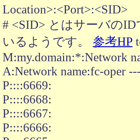
Location>:<Port>:<SID>
# <SID> とはサーバの
いるようです。
参考HP
M:my.domain:*:Network n
A:Network name:fc-oper --- 
P::::6669:
P::::6668:
P::::6667:
P::::6666: