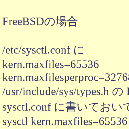
FreeBSDの場合
/etc/sysctl.conf に
kern.maxfiles=65536
kern.maxfilesperproc=3276
/usr/include/sys/types.h
sysctl.conf に書いて
sysctl kern.maxfiles=65536