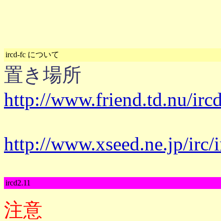
ircd-fc について
置き場所
http://www.friend.td.nu/ircd
http://www.xseed.ne.jp/irc/i
ircd2.11
注意