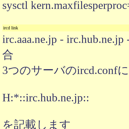
sysctl kern.maxfilesperpro
ircd link
irc.aaa.ne.jp - irc.hub.
合
3つのサーバのircd.confに
H:*::irc.hub.ne.jp::
を記載します