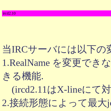
ircd2.10
当IRCサーバには以下
1.RealName を変更でき
きる機能.
(ircd2.11はX-lineに
2.接続形態によって最大joi