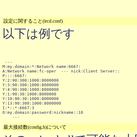
設定に関すること(ircd.conf)
以下は例です
 ---

M:my.domain:*:Network name:6667:

A:Network name:fc-oper 
 --- nick:Client Server::

P::::6667:

Y:2:90:300:1000:8000000

Y:3:90:300:1000:8000000

Y:4:90:300:1000:8000000

Y:1:90:30:1000:8000000

Y:10:90:30:1000:8000000

Y:13:90:300:1000:8000000

I:*::*:6667:3

O:my.domain:password:nickname::10

最大接続数(config.h)について