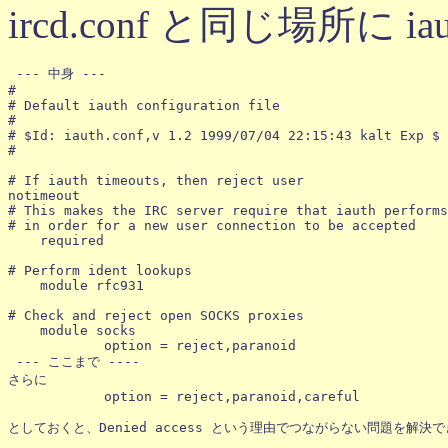
ircd.conf と同じ場所に iaut
 --- 中身 ---

#

# Default iauth configuration file

#

# $Id: iauth.conf,v 1.2 1999/07/04 22:15:43 kalt Exp $

#

# If iauth timeouts, then reject user

notimeout

# This makes the IRC server require that iauth performs
# in order for a new user connection to be accepted

    required

# Perform ident lookups

    module rfc931

# Check and reject open SOCKS proxies

    module socks

	    option = reject,paranoid

 --- ここまで ----

さらに 

	    option = reject,paranoid,careful

としておくと、Denied access という理由でつながらない問題を解決で