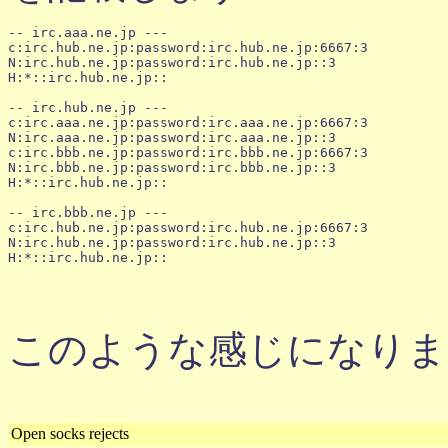
-- irc.aaa.ne.jp ---

c:irc.hub.ne.jp:password:irc.hub.ne.jp:6667:3

N:irc.hub.ne.jp:password:irc.hub.ne.jp::3

H:*::irc.hub.ne.jp::

-- irc.hub.ne.jp ---

c:irc.aaa.ne.jp:password:irc.aaa.ne.jp:6667:3

N:irc.aaa.ne.jp:password:irc.aaa.ne.jp::3

c:irc.bbb.ne.jp:password:irc.bbb.ne.jp:6667:3

N:irc.bbb.ne.jp:password:irc.bbb.ne.jp::3

H:*::irc.hub.ne.jp::

-- irc.bbb.ne.jp ---

c:irc.hub.ne.jp:password:irc.hub.ne.jp:6667:3

N:irc.hub.ne.jp:password:irc.hub.ne.jp::3

このような感じになりま
Open socks rejects