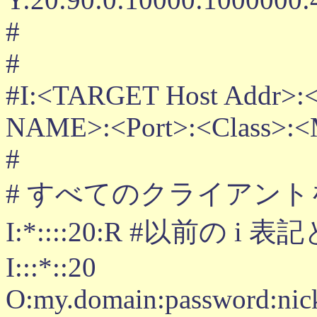
#
#
#I:<TARGET Host Addr>:
NAME>:<Port>:<Class>:
#
# すべてのクライアン
I:*::::20:R #以前の i
I:::*::20
O:my.domain:password:ni